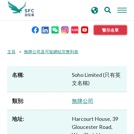
搜
進階搜尋
尋
關
鍵
警示名單
字
本會簡介
主頁
無牌公司及可疑網站完整列表
監管職能
名稱:
Soho Limited (只有英
文名稱)
規則及標準
類別:
無牌公司
資料庫
地址:
Harcourt House, 39
新聞稿及公布
Gloucester Road,