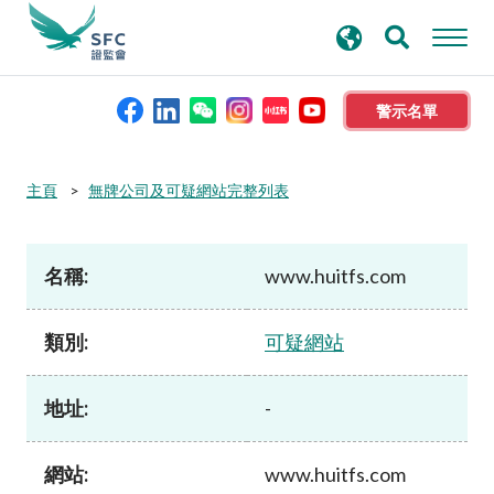
搜
進階搜尋
尋
關
鍵
警示名單
字
本會簡介
主頁
無牌公司及可疑網站完整列表
監管職能
名稱:
www.huitfs.com
規則及標準
類別:
可疑網站
資料庫
地址:
-
新聞稿及公布
網站:
www.huitfs.com