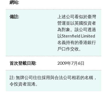
網站:
加入本會
備註:
上述公司看似於臺灣
營運並以英國投資者
為對象。該公司透過
以Sternfield Limited
名義持有的香港銀行
戶口作交收。
首次登載日期:
2009年7月6日
註: 無牌公司往往採用與合法公司相若的名稱，
令投資者混淆。