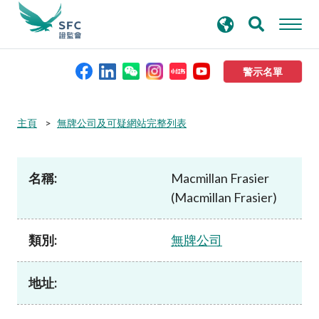
搜
進階搜尋
尋
關
鍵
警示名單
字
本會簡介
主頁
無牌公司及可疑網站完整列表
監管職能
名稱:
Macmillan Frasier
(Macmillan Frasier)
規則及標準
類別:
無牌公司
資料庫
地址:
新聞稿及公布