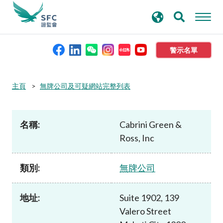
搜
進階搜尋
尋
關
鍵
警示名單
字
本會簡介
主頁
無牌公司及可疑網站完整列表
監管職能
名稱:
Cabrini Green &
Ross, Inc
規則及標準
類別:
無牌公司
資料庫
地址:
Suite 1902, 139
新聞稿及公布
Valero Street