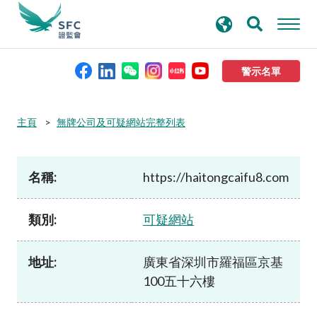
搜
進階搜尋
尋
關
鍵
警示名單
字
本會簡介
主頁
無牌公司及可疑網站完整列表
監管職能
名稱:
https://haitongcaifu8.com
規則及標準
類別:
可疑網站
資料庫
地址:
廣東省深圳市羅福區京基
100五十六樓
新聞稿及公布