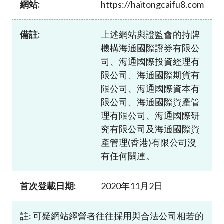
網站:
https://haitongcaifu8.com
加入本會
備註:
上述網站與證監會的持牌
機構海通國際證券有限公
司、海通國際投資經理有
限公司、海通國際期貨有
限公司、海通國際資本有
限公司、海通國際資產管
理有限公司、海通國際研
究有限公司及海通國際資
產管理(香港)有限公司沒
有任何關連。
首次登載日期:
2020年11月2日
註: 可疑網站經營者往往採用與合法公司相若的