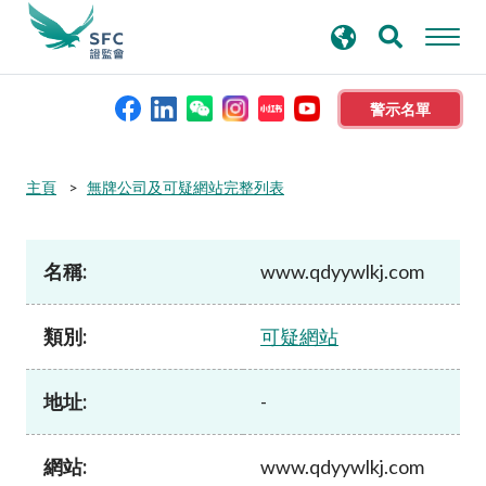
搜
進階搜尋
尋
關
鍵
警示名單
字
本會簡介
主頁
無牌公司及可疑網站完整列表
監管職能
名稱:
www.qdyywlkj.com
規則及標準
類別:
可疑網站
資料庫
地址:
-
新聞稿及公布
網站:
www.qdyywlkj.com