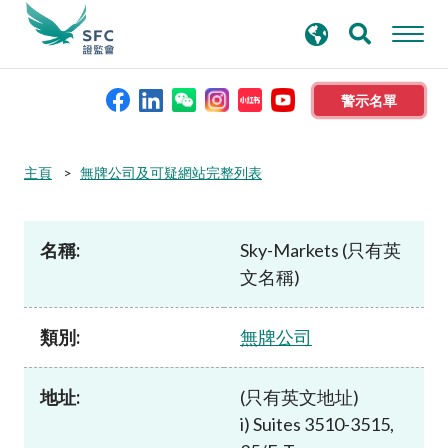
搜
進階搜尋
尋
關
鍵
警示名單
字
本會簡介
主頁
無牌公司及可疑網站完整列表
監管職能
名稱:
Sky-Markets (只有英
文名稱)
規則及標準
類別:
無牌公司
資料庫
地址:
(只有英文地址)
新聞稿及公布
i) Suites 3510-3515,