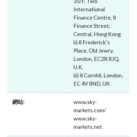
35/F, Two
加入本會
International
Finance Centre, 8
Finance Street,
Central, Hong Kong
ii) 8 Frederick’s
Place, Old Jewry,
London, EC2R 8JQ,
U.K.
iii) 8 Cornhil, London,
EC 4V 8ND, UK
網站:
www.sky-
markets.com/
www.sky-
markets.net