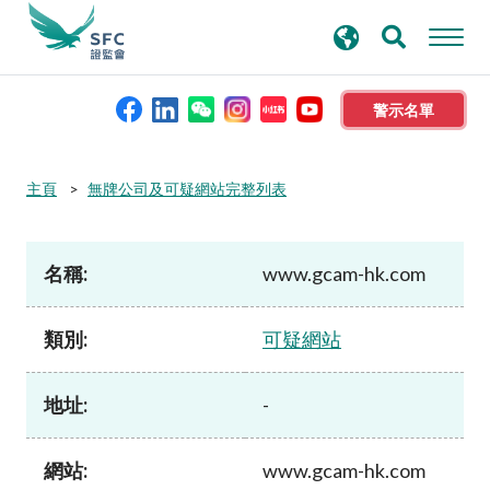
搜
進階搜尋
尋
關
鍵
警示名單
字
本會簡介
主頁
無牌公司及可疑網站完整列表
監管職能
名稱:
www.gcam-hk.com
規則及標準
類別:
可疑網站
資料庫
地址:
-
新聞稿及公布
網站:
www.gcam-hk.com