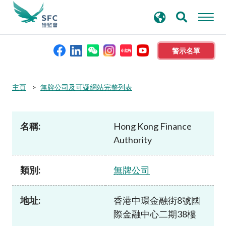
搜
進階搜尋
尋
關
鍵
警示名單
字
本會簡介
主頁
無牌公司及可疑網站完整列表
監管職能
名稱:
Hong Kong Finance
Authority
規則及標準
類別:
無牌公司
資料庫
地址:
香港中環金融街8號國
新聞稿及公布
際金融中心二期38樓