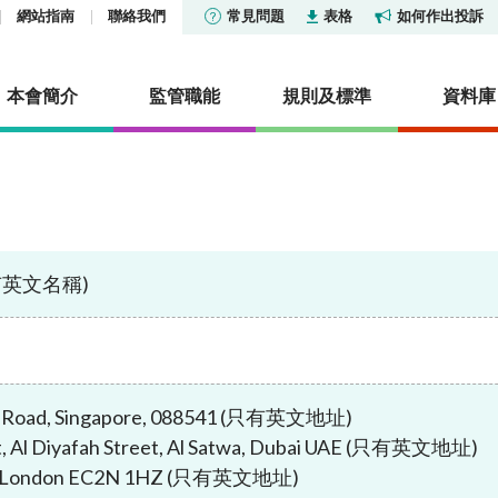
網站指南
聯絡我們
常見問題
表格
如何作出投訴
本會簡介
監管職能
規則及標準
資料庫
貨條例》第XV部—披露
及公布
社會責任
市場
香港證券市場投資者識別
報告及調查
活動
證券交易匯報制度
(只有英文名稱)
集中公布
投資產品列表
機構社會責任委員會
市場統計數據及研究
其他報告及調查
定
香港衍生工具市場投資者
及管治基金列表
通訊：中介人
關懷僱員 服務社群
核准或認可機構
明及披露
研究論文
度
及審裁處
型公司
通訊
保護環境
淡倉申報
冷淡對待令
統計數據
憲報公告
信託基金
活動
場外衍生工具監管制度
演講辭
son Road, Singapore, 088541 (只有英文地址)
政府公告
擁有權的聲明
型公司及房地產投資信託基
證姿薈
常見問題
et, Al Diyafah Street, Al Satwa, Dubai UAE (只有英文地址)
常見問題
法律公告
雜產品
內地與香港股市互聯互通
reet, London EC2N 1HZ (只有英文地址)
資料來源
可持續金融
諮詢文件及諮詢總結