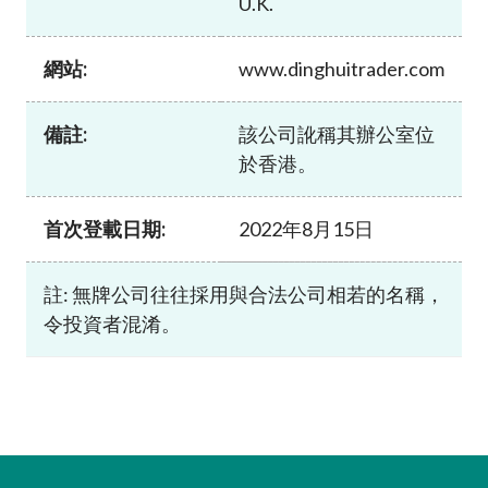
U.K.
加入本會
網站:
www.dinghuitrader.com
備註:
該公司訛稱其辦公室位
於香港。
首次登載日期:
2022年8月15日
註: 無牌公司往往採用與合法公司相若的名稱，
令投資者混淆。