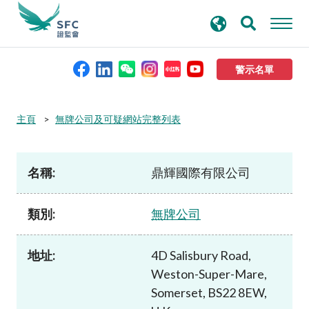
搜
進階搜尋
尋
關
鍵
警示名單
字
本會簡介
主頁
無牌公司及可疑網站完整列表
監管職能
名稱:
鼎輝國際有限公司
規則及標準
類別:
無牌公司
資料庫
地址:
4D Salisbury Road,
Weston-Super-Mare,
新聞稿及公布
Somerset, BS22 8EW,