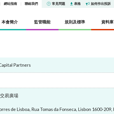
網站指南
聯絡我們
常見問題
表格
如何作出投訴
本會簡介
監管職能
規則及標準
資料庫
貨條例》第XV部—披露
及公布
社會責任
市場
香港證券市場投資者識別
報告及調查
活動
證券交易匯報制度
apital Partners
集中公布
投資產品列表
機構社會責任委員會
市場統計數據及研究
其他報告及調查
定
香港衍生工具市場投資者
及管治基金列表
通訊：中介人
關懷僱員 服務社群
核准或認可機構
明及披露
研究論文
度
及審裁處
型公司
通訊
保護環境
淡倉申報
冷淡對待令
統計數據
憲報公告
信託基金
活動
場外衍生工具監管制度
演講辭
號交易廣場
政府公告
擁有權的聲明
型公司及房地產投資信託基
證姿薈
常見問題
常見問題
法律公告
雜產品
內地與香港股市互聯互通
Torres de Lisboa, Rua Tomas da Fonseca, Lisbon 1600-209,
資料來源
可持續金融
諮詢文件及諮詢總結