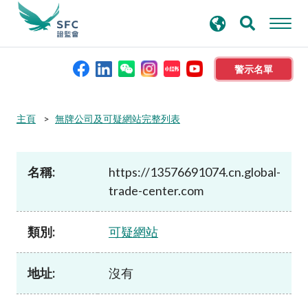
搜
進階搜尋
尋
關
鍵
警示名單
字
本會簡介
主頁
無牌公司及可疑網站完整列表
監管職能
名稱:
https://13576691074.cn.global-
trade-center.com
規則及標準
類別:
可疑網站
資料庫
地址:
沒有
新聞稿及公布