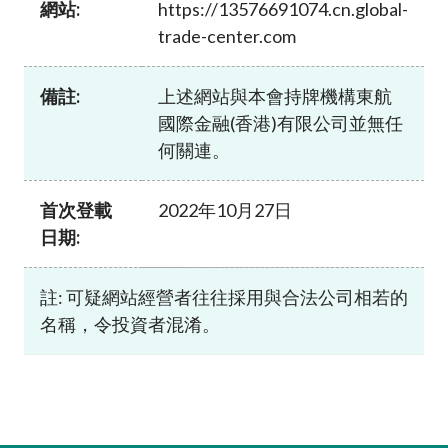
網站:
https://13576691074.cn.global-
加入本會
trade-center.com
備註:
上述網站與本會持牌機構東航
國際金融(香港)有限公司並無任
何關連。
首次登載
2022年10月27日
日期:
註: 可疑網站經營者往往採用與合法公司相若的
名稱，令投資者混淆。