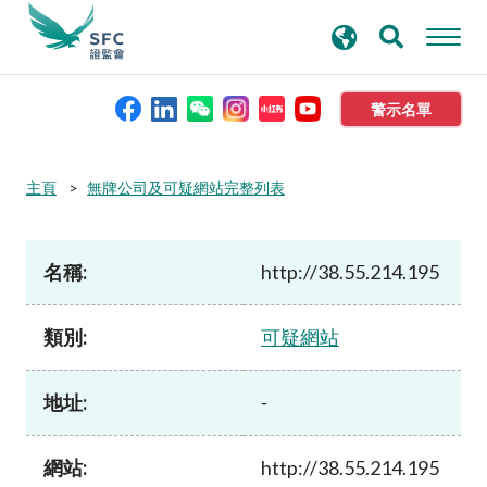
搜
進階搜尋
尋
關
鍵
警示名單
字
本會簡介
主頁
無牌公司及可疑網站完整列表
監管職能
名稱:
http://38.55.214.195
規則及標準
類別:
可疑網站
資料庫
地址:
-
新聞稿及公布
網站:
http://38.55.214.195