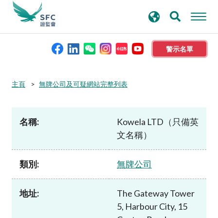
搜
進階搜尋
尋
關
鍵
警示名單
字
本會簡介
主頁
無牌公司及可疑網站完整列表
監管職能
名稱:
Kowela LTD（只備英
文名稱）
規則及標準
類別:
無牌公司
資料庫
地址:
The Gateway Tower
新聞稿及公布
5, Harbour City, 15