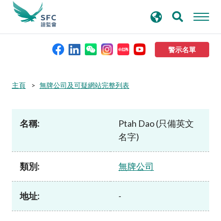
搜
進階搜尋
尋
關
鍵
警示名單
字
本會簡介
主頁
無牌公司及可疑網站完整列表
監管職能
名稱:
Ptah Dao (只備英文
名字)
規則及標準
類別:
無牌公司
資料庫
地址:
-
新聞稿及公布