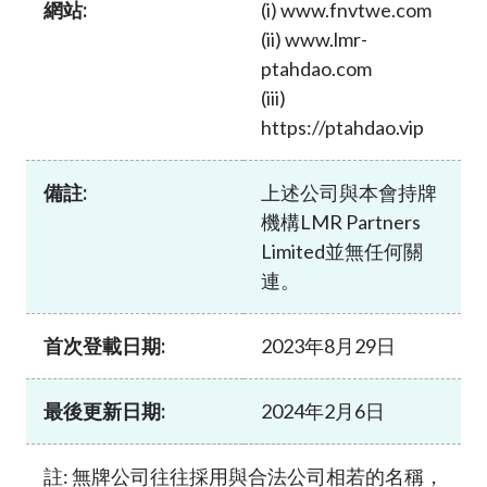
網站:
(i) www.fnvtwe.com
加入本會
(ii) www.lmr-
ptahdao.com
(iii)
https://ptahdao.vip
備註:
上述公司與本會持牌
機構LMR Partners
Limited並無任何關
連。
首次登載日期:
2023年8月29日
最後更新日期:
2024年2月6日
註: 無牌公司往往採用與合法公司相若的名稱，