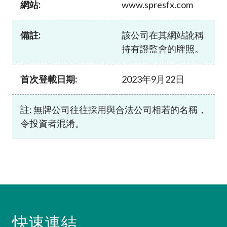
網站:
www.spresfx.com
加入本會
備註:
該公司在其網站訛稱
持有證監會的牌照。
首次登載日期:
2023年9月22日
註: 無牌公司往往採用與合法公司相若的名稱，
令投資者混淆。
快速連結