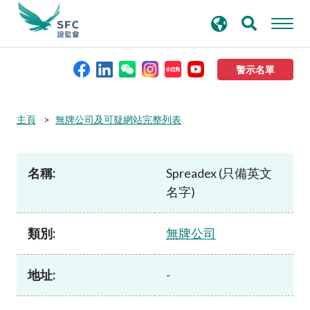
搜
進階搜尋
尋
關
鍵
警示名單
字
本會簡介
主頁
無牌公司及可疑網站完整列表
監管職能
名稱:
Spreadex (只備英文
名字)
規則及標準
類別:
無牌公司
資料庫
地址:
-
新聞稿及公布