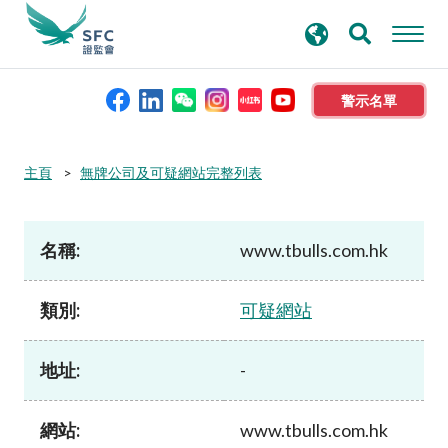
搜
進階搜尋
尋
關
鍵
警示名單
字
本會簡介
主頁
無牌公司及可疑網站完整列表
監管職能
名稱:
www.tbulls.com.hk
規則及標準
類別:
可疑網站
資料庫
地址:
-
新聞稿及公布
網站:
www.tbulls.com.hk