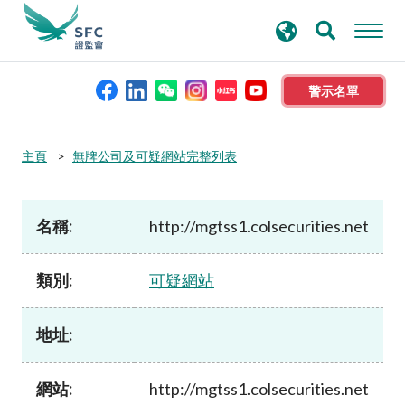
搜
進階搜尋
尋
關
鍵
警示名單
字
本會簡介
主頁
無牌公司及可疑網站完整列表
監管職能
名稱:
http://mgtss1.colsecurities.net
規則及標準
類別:
可疑網站
資料庫
地址:
新聞稿及公布
網站:
http://mgtss1.colsecurities.net