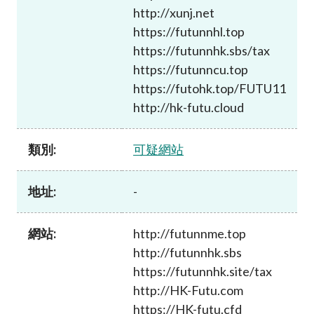
加入本會
http://xunj.net
https://futunnhl.top
https://futunnhk.sbs/tax
https://futunncu.top
https://futohk.top/FUTU11
http://hk-futu.cloud
類別:
可疑網站
地址:
-
網站:
http://futunnme.top
http://futunnhk.sbs
https://futunnhk.site/tax
http://HK-Futu.com
https://HK-futu.cfd