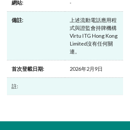
網站:
-
加入本會
備註:
上述流動電話應用程
式與證監會持牌機構
Virtu ITG Hong Kong
Limited沒有任何關
連。
首次登載日期:
2026年2月9日
註: