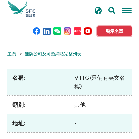
搜
進階搜尋
尋
關
鍵
警示名單
字
本會簡介
主頁
無牌公司及可疑網站完整列表
監管職能
名稱:
V-ITG (只備有英文名
稱)
規則及標準
類別:
其他
資料庫
地址:
-
新聞稿及公布