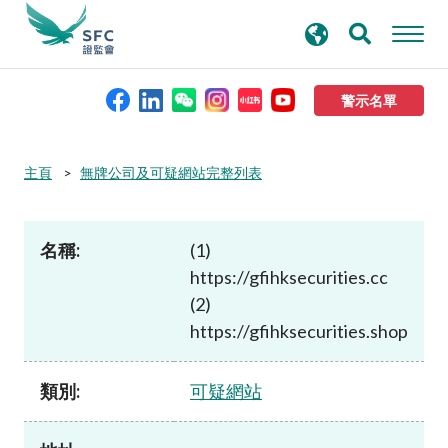
搜
進階搜尋
尋
關
鍵
警示名單
字
本會簡介
主頁
無牌公司及可疑網站完整列表
監管職能
名稱:
(1)
https://gfihksecurities.cc
規則及標準
(2)
https://gfihksecurities.shop
資料庫
類別:
可疑網站
新聞稿及公布