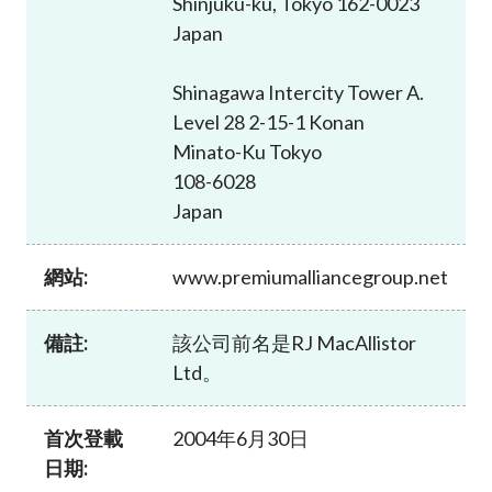
Shinjuku-ku, Tokyo 162-0023
加入本會
Japan
Shinagawa Intercity Tower A.
Level 28 2-15-1 Konan
Minato-Ku Tokyo
108-6028
Japan
網站:
www.premiumalliancegroup.net
備註:
該公司前名是RJ MacAllistor
Ltd。
首次登載
2004年6月30日
日期: