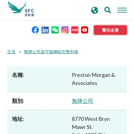
搜
進階搜尋
尋
關
鍵
警示名單
字
本會簡介
主頁
無牌公司及可疑網站完整列表
監管職能
名稱:
Preston Morgan &
Associates
規則及標準
類別:
無牌公司
資料庫
地址:
8770 West Bryn
新聞稿及公布
Mawr St.