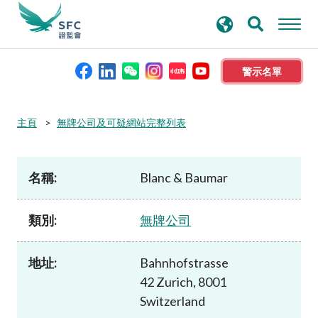
搜
進階搜尋
尋
關
鍵
警示名單
字
本會簡介
主頁
無牌公司及可疑網站完整列表
監管職能
名稱:
Blanc & Baumar
規則及標準
類別:
無牌公司
資料庫
地址:
Bahnhofstrasse
42 Zurich, 8001
新聞稿及公布
Switzerland