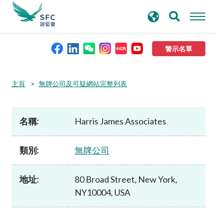
搜
進階搜尋
尋
關
鍵
警示名單
字
本會簡介
主頁
無牌公司及可疑網站完整列表
監管職能
名稱:
Harris James Associates
規則及標準
類別:
無牌公司
資料庫
地址:
80 Broad Street, New York,
NY10004, USA
新聞稿及公布