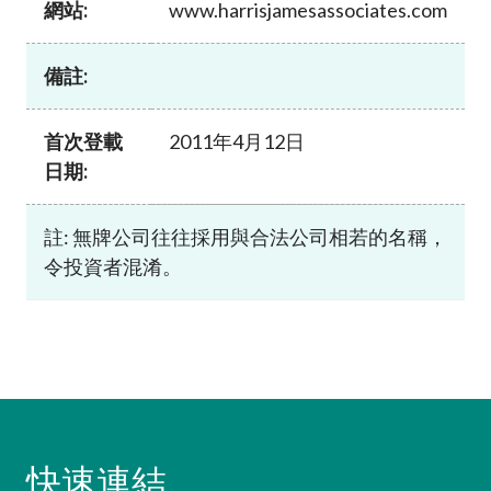
網站:
www.harrisjamesassociates.com
加入本會
備註:
首次登載
2011年4月12日
日期:
註: 無牌公司往往採用與合法公司相若的名稱，
令投資者混淆。
快速連結