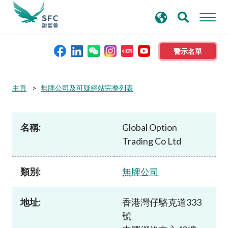
搜
進階搜尋
尋
關
鍵
警示名單
字
本會簡介
主頁
無牌公司及可疑網站完整列表
監管職能
名稱:
Global Option
Trading Co Ltd
規則及標準
類別:
無牌公司
資料庫
地址:
香港灣仔駱克道333
新聞稿及公布
號