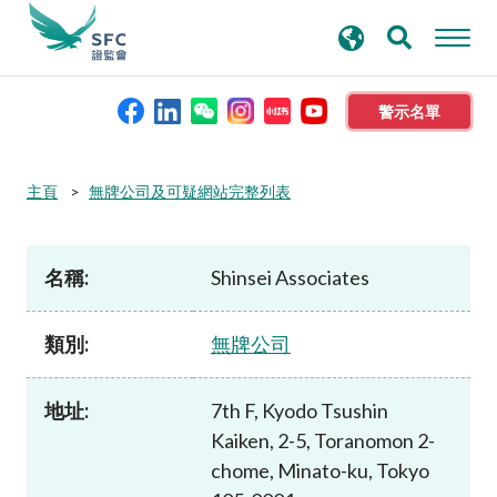
搜
進階搜尋
尋
關
鍵
警示名單
字
本會簡介
主頁
無牌公司及可疑網站完整列表
監管職能
名稱:
Shinsei Associates
規則及標準
類別:
無牌公司
資料庫
地址:
7th F, Kyodo Tsushin
Kaiken, 2-5, Toranomon 2-
新聞稿及公布
chome, Minato-ku, Tokyo