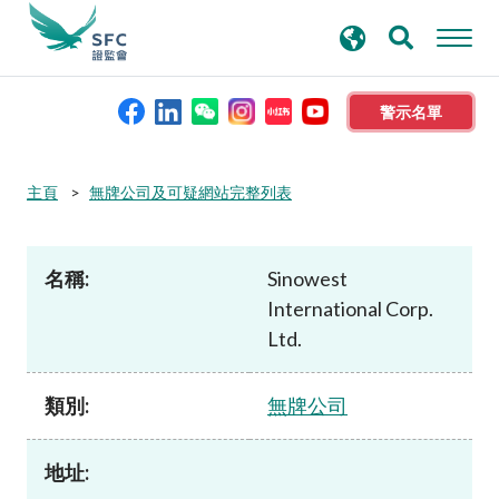
搜
進階搜尋
尋
關
鍵
警示名單
字
本會簡介
主頁
無牌公司及可疑網站完整列表
監管職能
名稱:
Sinowest
International Corp.
規則及標準
Ltd.
資料庫
類別:
無牌公司
新聞稿及公布
地址: