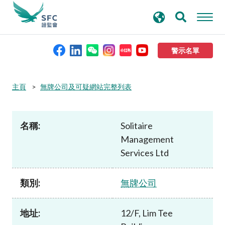
搜
進階搜尋
尋
關
鍵
警示名單
字
本會簡介
主頁
無牌公司及可疑網站完整列表
監管職能
名稱:
Solitaire
Management
規則及標準
Services Ltd
資料庫
類別:
無牌公司
新聞稿及公布
地址:
12/F, Lim Tee