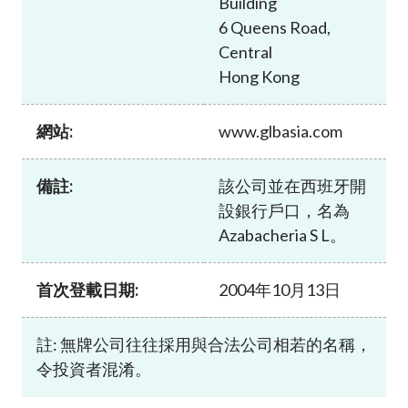
Building
加入本會
6 Queens Road,
Central
Hong Kong
網站:
www.glbasia.com
備註:
該公司並在西班牙開
設銀行戶口，名為
Azabacheria S L。
首次登載日期:
2004年10月13日
註: 無牌公司往往採用與合法公司相若的名稱，
令投資者混淆。