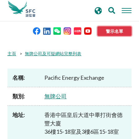
搜
進階搜尋
尋
關
鍵
警示名單
字
本會簡介
主頁
無牌公司及可疑網站完整列表
監管職能
名稱:
Pacific Energy Exchange
規則及標準
類別:
無牌公司
資料庫
地址:
香港中區皇后大道中畢打街會德
豐大廈
新聞稿及公布
36樓15-18室及3樓6區15-18室