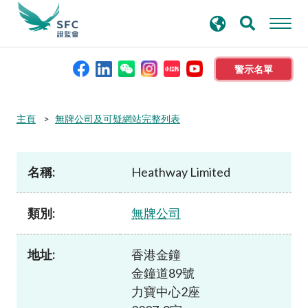
搜
進階搜尋
尋
關
鍵
警示名單
字
本會簡介
主頁
無牌公司及可疑網站完整列表
監管職能
名稱:
Heathway Limited
規則及標準
類別:
無牌公司
資料庫
地址:
香港金鐘
金鐘道89號
新聞稿及公布
力寶中心2座