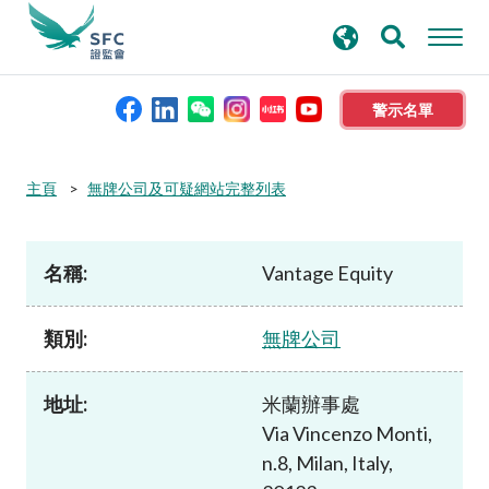
搜
進階搜尋
尋
關
鍵
警示名單
字
本會簡介
主頁
無牌公司及可疑網站完整列表
監管職能
名稱:
Vantage Equity
規則及標準
類別:
無牌公司
資料庫
地址:
米蘭辦事處
Via Vincenzo Monti,
新聞稿及公布
n.8, Milan, Italy,