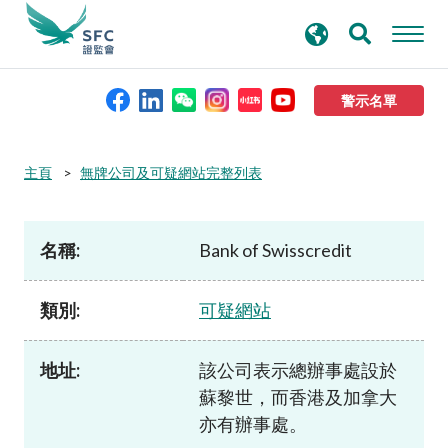
搜
進階搜尋
尋
關
鍵
警示名單
字
本會簡介
主頁
無牌公司及可疑網站完整列表
監管職能
名稱:
Bank of Swisscredit
規則及標準
類別:
可疑網站
資料庫
地址:
該公司表示總辦事處設於
蘇黎世，而香港及加拿大
新聞稿及公布
亦有辦事處。