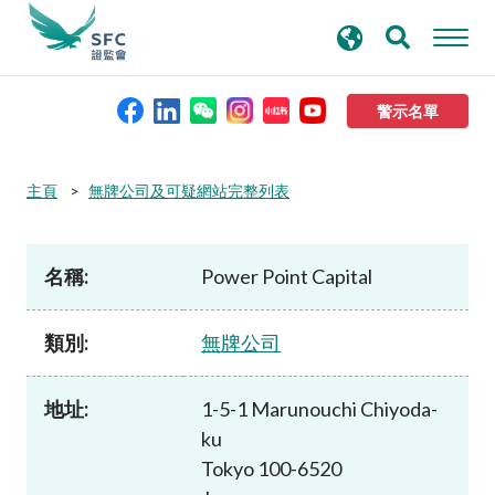
搜
進階搜尋
尋
關
鍵
警示名單
字
本會簡介
主頁
無牌公司及可疑網站完整列表
監管職能
名稱:
Power Point Capital
規則及標準
類別:
無牌公司
資料庫
地址:
1-5-1 Marunouchi Chiyoda-
ku
新聞稿及公布
Tokyo 100-6520