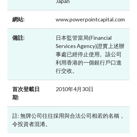
Japan
加入本會
網站:
www.powerpointcapital.com
備註:
日本監管當局(Financial
Services Agency)證實上述辦
事處已經停止使用。該公司
利用香港的一個銀行戶口進
行交收。
首次登載日
2010年4月30日
期:
註: 無牌公司往往採用與合法公司相若的名稱，
令投資者混淆。