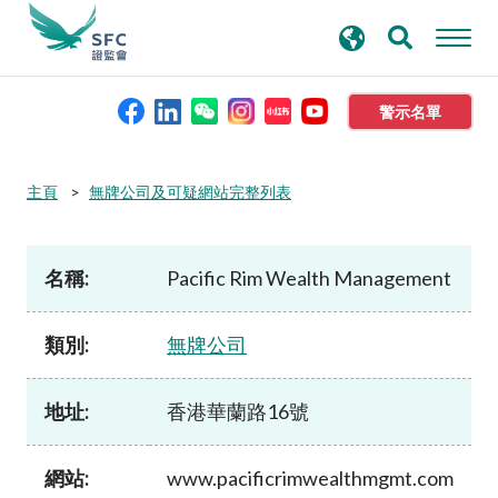
搜
進階搜尋
尋
關
鍵
警示名單
字
本會簡介
主頁
無牌公司及可疑網站完整列表
監管職能
名稱:
Pacific Rim Wealth Management
規則及標準
類別:
無牌公司
資料庫
地址:
香港華蘭路16號
新聞稿及公布
網站:
www.pacificrimwealthmgmt.com