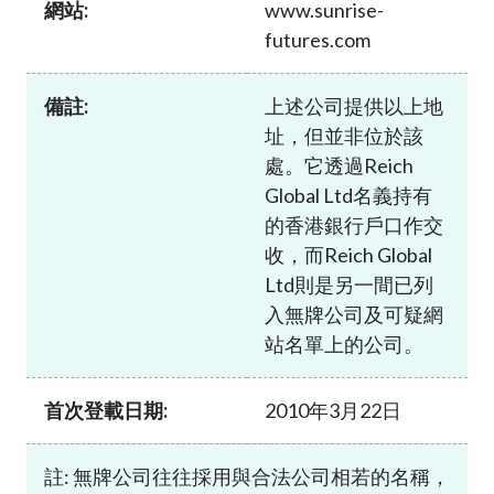
網站:
www.sunrise-
加入本會
futures.com
備註:
上述公司提供以上地
址，但並非位於該
處。它透過Reich
Global Ltd名義持有
的香港銀行戶口作交
收，而Reich Global
Ltd則是另一間已列
入無牌公司及可疑網
站名單上的公司。
首次登載日期:
2010年3月22日
註: 無牌公司往往採用與合法公司相若的名稱，