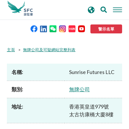
搜
進階搜尋
尋
關
鍵
警示名單
字
本會簡介
主頁
無牌公司及可疑網站完整列表
監管職能
名稱:
Sunrise Futures LLC
規則及標準
類別:
無牌公司
資料庫
地址:
香港英皇道979號
太古坊康橋大廈8樓
新聞稿及公布