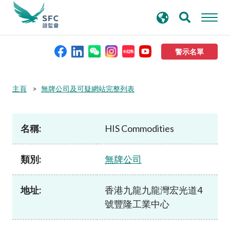
搜
進階搜尋
尋
關
鍵
警示名單
字
本會簡介
主頁
無牌公司及可疑網站完整列表
監管職能
名稱:
HIS Commodities
規則及標準
類別:
無牌公司
資料庫
地址:
香港九龍九龍灣宏光道4
號豐隆工業中心
新聞稿及公布