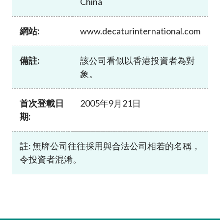
China
加入本會
網站:
www.decaturinternational.com
備註:
該公司看似以香港投資者為對
象。
首次登載日
2005年9月21日
期:
註: 無牌公司往往採用與合法公司相若的名稱，
令投資者混淆。