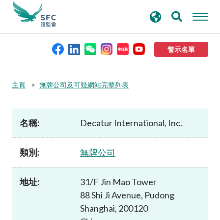
搜
進階搜尋
尋
關
鍵
警示名單
字
本會簡介
主頁
無牌公司及可疑網站完整列表
監管職能
名稱:
Decatur International, Inc.
規則及標準
類別:
無牌公司
資料庫
地址:
31/F Jin Mao Tower
88 Shi Ji Avenue, Pudong
新聞稿及公布
Shanghai, 200120