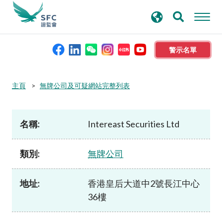
搜
進階搜尋
尋
關
鍵
警示名單
字
本會簡介
主頁
無牌公司及可疑網站完整列表
監管職能
名稱:
Intereast Securities Ltd
規則及標準
類別:
無牌公司
資料庫
地址:
香港皇后大道中2號長江中心
36樓
新聞稿及公布