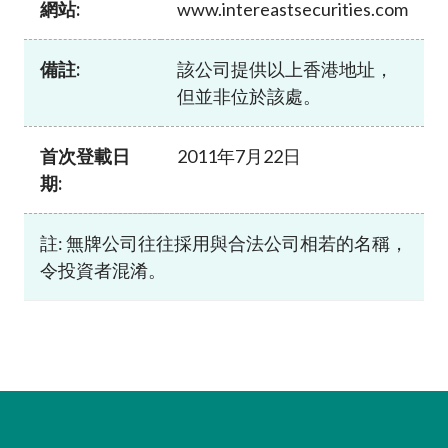
網站:
www.intereastsecurities.com
加入本會
備註:
該公司提供以上香港地址，
但並非位於該處。
首次登載日
2011年7月22日
期:
註: 無牌公司往往採用與合法公司相若的名稱，
令投資者混淆。