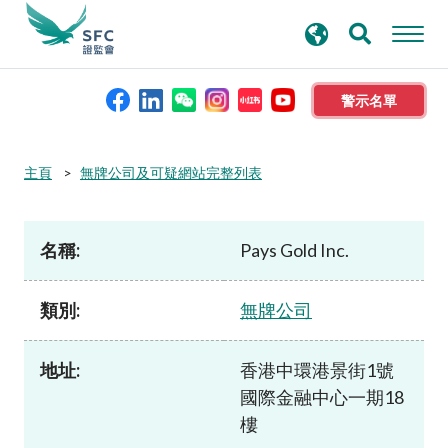
搜
進階搜尋
尋
關
鍵
警示名單
字
本會簡介
主頁
無牌公司及可疑網站完整列表
監管職能
名稱:
Pays Gold Inc.
規則及標準
類別:
無牌公司
資料庫
地址:
香港中環港景街1號
國際金融中心一期18
新聞稿及公布
樓