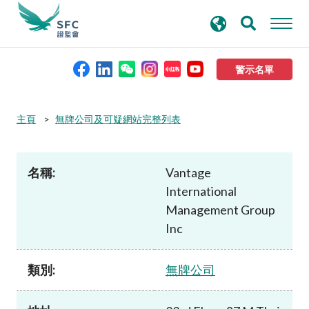
搜
進階搜尋
尋
關
鍵
警示名單
字
本會簡介
主頁
無牌公司及可疑網站完整列表
監管職能
名稱:
Vantage
International
規則及標準
Management Group
Inc
資料庫
類別:
無牌公司
新聞稿及公布