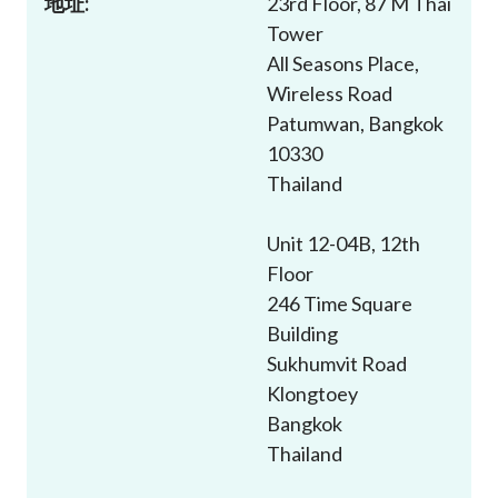
地址:
23rd Floor, 87 M Thai
加入本會
Tower
All Seasons Place,
Wireless Road
Patumwan, Bangkok
10330
Thailand
Unit 12-04B, 12th
Floor
246 Time Square
Building
Sukhumvit Road
Klongtoey
Bangkok
Thailand