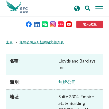
搜
進階搜尋
尋
關
鍵
警示名單
字
本會簡介
主頁
無牌公司及可疑網站完整列表
監管職能
名稱:
Lloyds and Barclays
Inc.
規則及標準
類別:
無牌公司
資料庫
地址:
Suite 3304, Empire
新聞稿及公布
State Building