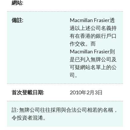
網站:
加入本會
備註:
Macmillan Frasier透
過以上述公司名義持
有在香港的銀行戶口
作交收。而
Macmillan Frasier則
是已列入無牌公司及
可疑網站名單上的公
司。
首次登載日期:
2010年2月3日
註: 無牌公司往往採用與合法公司相若的名稱，
令投資者混淆。