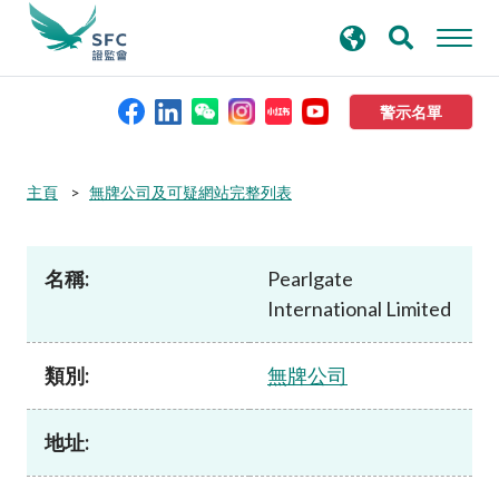
搜
進階搜尋
尋
關
鍵
警示名單
字
本會簡介
主頁
無牌公司及可疑網站完整列表
監管職能
名稱:
Pearlgate
International Limited
規則及標準
類別:
無牌公司
資料庫
地址:
新聞稿及公布