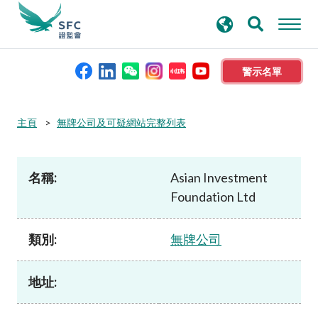
搜
進階搜尋
尋
關
鍵
警示名單
字
本會簡介
主頁
無牌公司及可疑網站完整列表
監管職能
名稱:
Asian Investment
Foundation Ltd
規則及標準
類別:
無牌公司
資料庫
地址:
新聞稿及公布