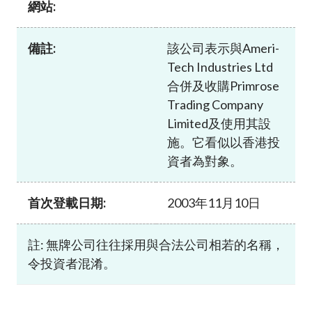
網站:
加入本會
備註:
該公司表示與Ameri-
Tech Industries Ltd
合併及收購Primrose
Trading Company
Limited及使用其設
施。它看似以香港投
資者為對象。
首次登載日期:
2003年11月10日
註: 無牌公司往往採用與合法公司相若的名稱，
令投資者混淆。