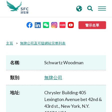
搜
進階搜尋
尋
關
鍵
警示名單
字
本會簡介
主頁
無牌公司及可疑網站完整列表
監管職能
名稱:
Schwartz Woodman
規則及標準
類別:
無牌公司
資料庫
地址:
Chrysler Building 405
Lexington Avenue bet 42nd &
新聞稿及公布
43rd st., New York, N.Y.