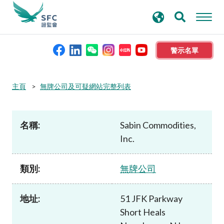
搜
進階搜尋
尋
關
鍵
警示名單
字
本會簡介
主頁
無牌公司及可疑網站完整列表
監管職能
名稱:
Sabin Commodities,
Inc.
規則及標準
類別:
無牌公司
資料庫
地址:
51 JFK Parkway
新聞稿及公布
Short Heals