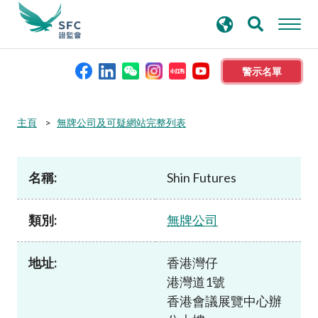
搜
進階搜尋
尋
關
鍵
警示名單
字
本會簡介
主頁
無牌公司及可疑網站完整列表
監管職能
名稱:
Shin Futures
規則及標準
類別:
無牌公司
資料庫
地址:
香港灣仔
港灣道1號
新聞稿及公布
香港會議展覽中心辦