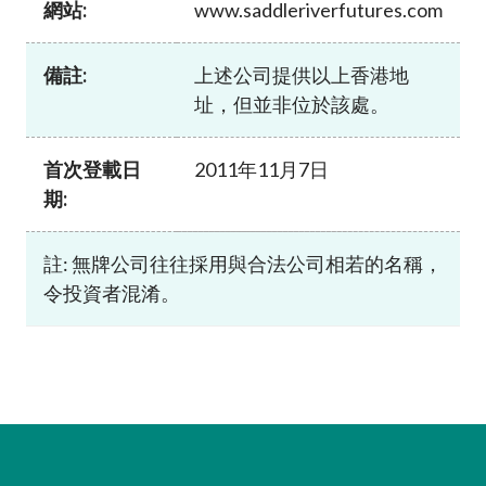
網站:
www.saddleriverfutures.com
加入本會
備註:
上述公司提供以上香港地
址，但並非位於該處。
首次登載日
2011年11月7日
期:
註: 無牌公司往往採用與合法公司相若的名稱，
令投資者混淆。