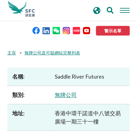
搜
進階搜尋
尋
關
鍵
警示名單
字
本會簡介
主頁
無牌公司及可疑網站完整列表
監管職能
名稱:
Saddle River Futures
規則及標準
類別:
無牌公司
資料庫
地址:
香港中環干諾道中八號交易
廣場一期三十一樓
新聞稿及公布