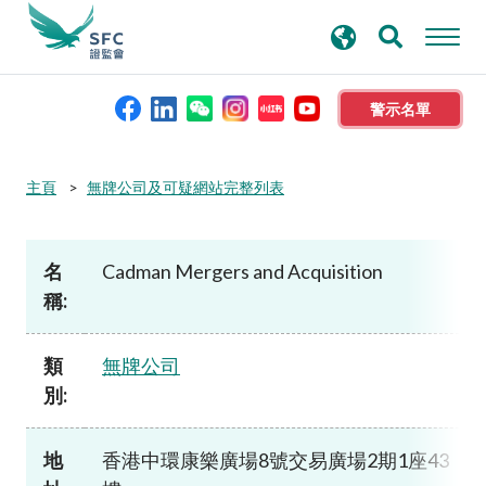
搜
進階搜尋
尋
關
鍵
警示名單
字
本會簡介
主頁
無牌公司及可疑網站完整列表
監管職能
名
Cadman Mergers and Acquisition
稱:
規則及標準
類
無牌公司
資料庫
別:
新聞稿及公布
地
香港中環康樂廣場8號交易廣場2期1座43