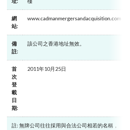
址:
樓
加入本會
網
www.cadmanmergersandacquisition.com
站:
備
該公司之香港地址無效。
註:
首
2011年10月25日
次
登
載
日
期:
註: 無牌公司往往採用與合法公司相若的名稱，